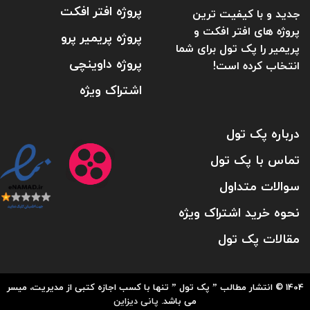
پروژه افتر افکت
جدید و با کیفیت ترین
پروژه های افتر افکت و
پروژه پریمیر پرو
پریمیر را پک تول برای شما
پروژه داوینچی
انتخاب کرده است!
اشتراک ویژه
درباره پک تول
تماس با پک تول
سوالات متداول
نحوه خرید اشتراک ویژه
مقالات پک تول
1404 © انتشار مطالب ” پک تول ” تنها با کسب اجازه کتبی از مدیریت، میسر
می باشد.
پانی دیزاین