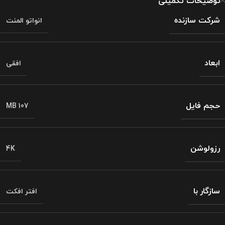
توضیحات تکمیلی
شرکت سازنده
انواتو المنت
ابعاد
افقی
حجم فایل
MB 107
رزولوشن
4K
سازگار با
افتر افکت