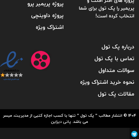
پروژه های افتر افکت و
پروژه پریمیر پرو
پریمیر را پک تول برای شما
پروژه داوینچی
انتخاب کرده است!
اشتراک ویژه
درباره پک تول
تماس با پک تول
سوالات متداول
نحوه خرید اشتراک ویژه
مقالات پک تول
1404 © انتشار مطالب ” پک تول ” تنها با کسب اجازه کتبی از مدیریت، میسر
می باشد.
پانی دیزاین