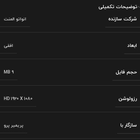
توضیحات تکمیلی
شرکت سازنده
انواتو المنت
ابعاد
افقی
حجم فایل
MB 9
رزولوشن
HD 1920 X 1080
سازگار با
پریمیر پرو