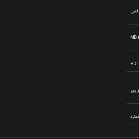
فقی
MB 
HD 1
 پرو
ندارد