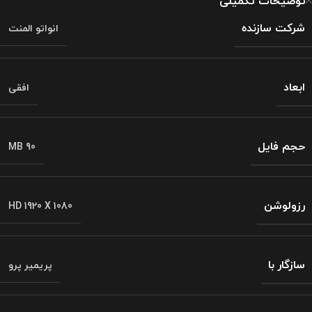
توضیحات تکمیلی
شرکت سازنده
انواتو المنت
ابعاد
افقی
حجم فایل
MB 90
رزولوشن
HD 1920 X 1080
سازگار با
پریمیر پرو