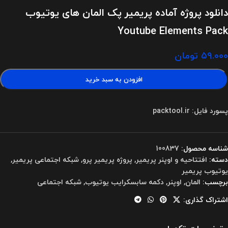
دانلود پروژه آماده پریمیر پک المان های یوتیوب
Youtube Elements Pack
۵۹.۰۰۰
تومان
افزودن به سبد خرید
پسورد فایل: packtool.ir
شناسه محصول:
100837
دسته:
افتتاحیه و اوپنر پریمیر
,
پروژه پریمیر پرو
,
شبکه اجتماعی پریمیر
,
یوتیوب پریمیر
برچسب:
المان
,
اوپنر
,
دکمه سابسکرایب یوتیوب
,
شبکه اجتماعی
اشتراک گذاری: