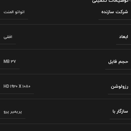
توضیحات تکمیلی
شرکت سازنده
انواتو المنت
ابعاد
افقی
حجم فایل
MB 37
رزولوشن
HD 1920 X 1080
سازگار با
پریمیر پرو