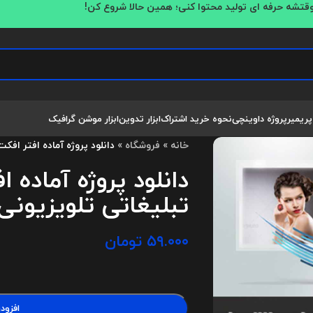
قتشه حرفه ای تولید محتوا کنی؛ همین حالا شروع کن!
پریمیر
پروژه داوینچی
نحوه خرید اشتراک
ابزار تدوین
ابزار موشن گرافیک
خانه
»
فروشگاه
»
دانلود پروژه آماده افتر افکت تیزر 
دانلود پروژه آماده ا
تبلیغاتی تلویزیونی rilliant TV
۵۹.۰۰۰
تومان
افزود