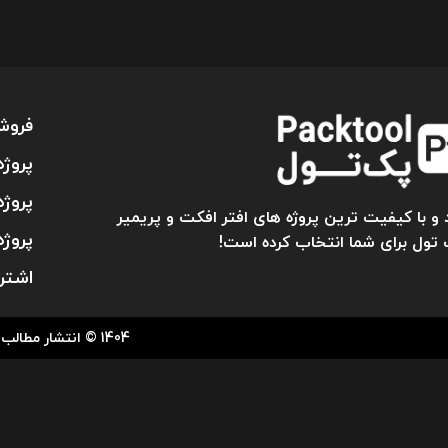
فروش
پروژه
پروژه
و با کیفیت ترین پروژه های افتر افکت و پریمیر
پروژه
 تول برای شما انتخاب کرده است!
اشتر
1404 © انتشار مطالب ” پک تول ” تنها با کسب اجازه کتبی از مدیریت، میسر می باشد.