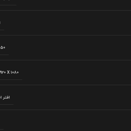
ا
150
920 X 1080
افتر 