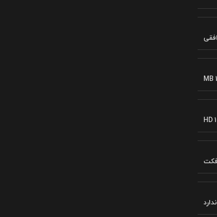
فقی
MB 
HD 1
افکت
ندارد