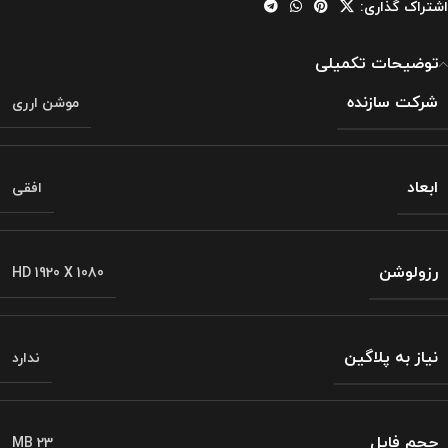
اشتراک گذاری:
توضیحات تکمیلی
شرکت سازنده
موشن ارری
ابعاد
افقی
رزولوشن
HD 1920 X 1080
نیاز به پلاگین
ندارد
حجم فایل
23 MB