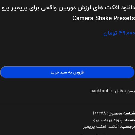
دانلود افکت های لرزش دوربین واقعی برای پریمیر پرو
Camera Shake Presets
۴۹.۰۰۰
تومان
افزودن به سبد خرید
پسورد فایل: packtool.ir
شناسه محصول:
100278
دسته:
پروژه پریمیر پرو
برچسب:
افکت
,
افکت پریمیر