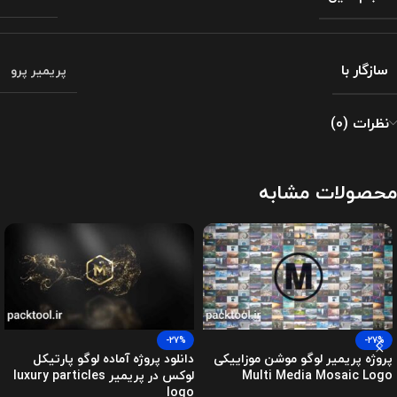
سازگار با
پریمیر پرو
نظرات (0)
محصولات مشابه
-27%
-27%
پروژه پریمیر لوگو موشن موزاییکی
دانلود پروژه آماده لوگو پارتیکل
Multi Media Mosaic Logo
لوکس در پریمیر luxury particles
logo