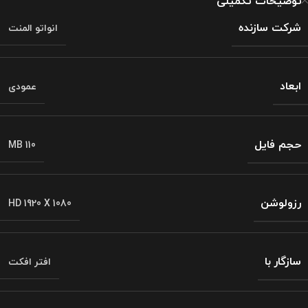
توضیحات تکمیلی
شرکت سازنده
انواتو المنت
ابعاد
عمودی
حجم فایل
MB 110
رزولوشن
HD 1920 X 1080
سازگار با
افتر افکت