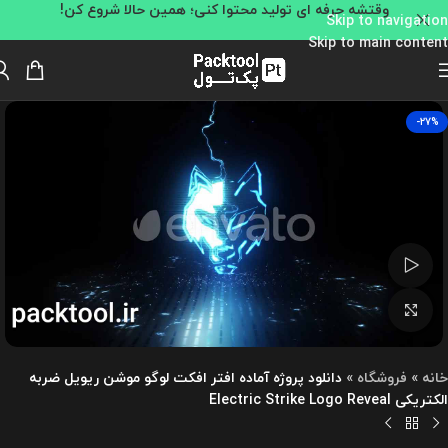
وقتشه حرفه ای تولید محتوا کنی؛ همین حالا شروع کن!
Skip to navigation
Skip to main content
-27%
تماشای ویدئو
بزرگنمایی تصویر
خانه
»
فروشگاه
»
دانلود پروژه آماده افتر افکت لوگو موشن ریویل ضربه
الکتریکی Electric Strike Logo Reveal