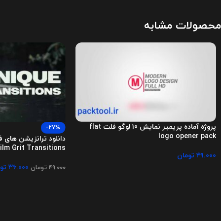
محصولات مشابه
پروژه آماده پریمیر نمایش 10 لوگو فلت flat
-27%
logo opener pack
دانلود ترانزیشن های ف
ilm Grit Transitions
۴۹.۰۰۰
تومان
۳۶.۰۰۰
تو
۴۹.۰۰۰
تومان