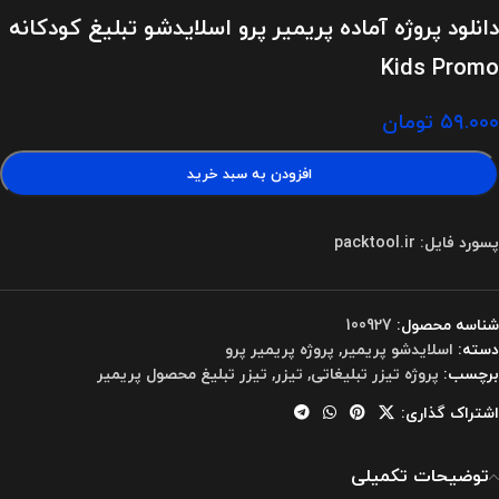
دانلود پروژه آماده پریمیر پرو اسلایدشو تبلیغ کودکانه
Kids Promo
۵۹.۰۰۰
تومان
افزودن به سبد خرید
پسورد فایل: packtool.ir
شناسه محصول:
100927
دسته:
اسلایدشو پریمیر
,
پروژه پریمیر پرو
برچسب:
پروژه تیزر تبلیغاتی
,
تیزر
,
تیزر تبلیغ محصول پریمیر
اشتراک گذاری:
توضیحات تکمیلی