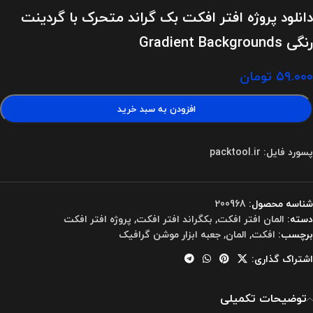
دانلود پروژه افتر افکت بک گراند متحرک با گردینت
رنگی Gradient Backgrounds
۵۹.۰۰۰
تومان
افزودن به سبد خرید
پسورد فایل: packtool.ir
شناسه محصول:
200968
دسته:
المان افتر افکت
,
بکگراند افتر افکت
,
پروژه افتر افکت
برچسب:
افکت
,
المان
,
جعبه ابزار موشن گرافیک
اشتراک گذاری:
توضیحات تکمیلی