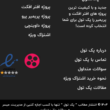
پروژه افتر افکت
جدید و با کیفیت ترین
پروژه های افتر افکت و
پروژه پریمیر پرو
پریمیر را پک تول برای شما
پروژه داوینچی
انتخاب کرده است!
اشتراک ویژه
درباره پک تول
تماس با پک تول
سوالات متداول
نحوه خرید اشتراک ویژه
مقالات پک تول
1404 © انتشار مطالب ” پک تول ” تنها با کسب اجازه کتبی از مدیریت، میسر
می باشد.
پانی دیزاین