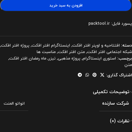
افزودن به سبد خرید
پسورد فایل: packtool.ir
دسته:
افتتاحیه و اوپنر افتر افکت
,
اینستاگرام افتر افکت
,
پروژه افتر افکت
,
شبکه اجتماعی افتر افکت
,
متن افتر افکت
,
مناسبت ها
برچسب:
استوری اینستاگرام
,
پروژه مذهبی
,
تیزر
,
ماه رمضان افتر افکت
,
متن
اشتراک گذاری:
توضیحات تکمیلی
شرکت سازنده
انواتو المنت
نظرات (0)