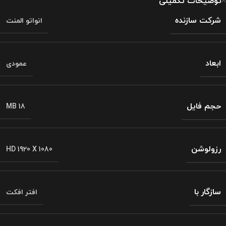
توضیحات تکمیلی
شرکت سازنده
انواتو المنت
ابعاد
عمودی
حجم فایل
MB 18
رزولوشن
HD 1920 X 1080
سازگار با
افتر افکت