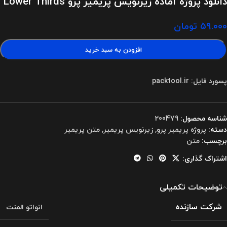
دانلود پروژه آماده زیرنویس پریمیر پرو Lower Thirds
۵۹.۰۰۰
تومان
افزودن به سبد خرید
پسورد فایل: packtool.ir
شناسه محصول:
200479
دسته:
پروژه پریمیر پرو
,
زیرنویس پریمیر
,
متن پریمیر
برچسب:
متن
اشتراک گذاری:
توضیحات تکمیلی
شرکت سازنده
انواتو المنت