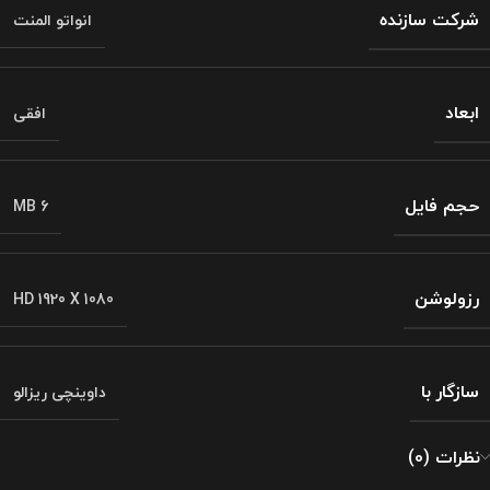
شرکت سازنده
انواتو المنت
ابعاد
افقی
حجم فایل
6 MB
رزولوشن
HD 1920 X 1080
سازگار با
داوینچی ریزالو
نظرات (0)