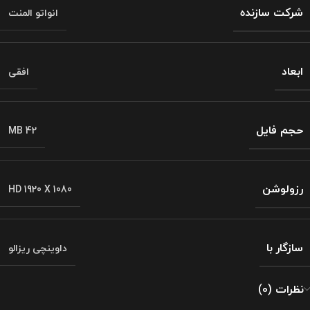
شرکت سازنده
انواتو المنت
ابعاد
افقی
حجم فایل
42 MB
رزولوشن
HD 1920 X 1080
سازگار با
داوینچی ریزالو
نظرات (0)