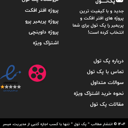
پروژه افتر افکت
جدید و با کیفیت ترین
پروژه های افتر افکت و
پروژه پریمیر پرو
پریمیر را پک تول برای شما
پروژه داوینچی
انتخاب کرده است!
اشتراک ویژه
درباره پک تول
تماس با پک تول
سوالات متداول
نحوه خرید اشتراک ویژه
مقالات پک تول
1404 © انتشار مطالب ” پک تول ” تنها با کسب اجازه کتبی از مدیریت، میسر