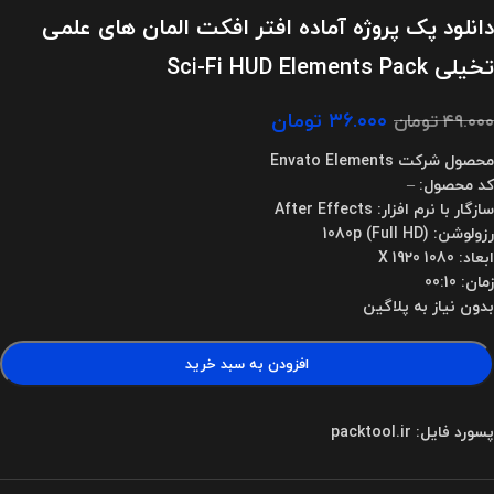
دانلود پک پروژه آماده افتر افکت المان های علمی
تخیلی Sci-Fi HUD Elements Pack
۳۶.۰۰۰
تومان
۴۹.۰۰۰
تومان
محصول شرکت Envato Elements
کد محصول: –
سازگار با نرم افزار: After Effects
رزولوشن: 1080p (Full HD)
ابعاد: 1080 X 1920
زمان: 00:10
بدون نیاز به پلاگین
افزودن به سبد خرید
پسورد فایل: packtool.ir