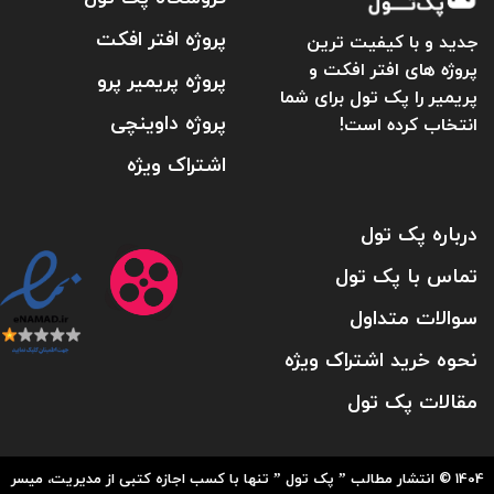
پروژه افتر افکت
جدید و با کیفیت ترین
پروژه های افتر افکت و
پروژه پریمیر پرو
پریمیر را پک تول برای شما
پروژه داوینچی
انتخاب کرده است!
اشتراک ویژه
درباره پک تول
تماس با پک تول
سوالات متداول
نحوه خرید اشتراک ویژه
مقالات پک تول
1404 © انتشار مطالب ” پک تول ” تنها با کسب اجازه کتبی از مدیریت، میسر