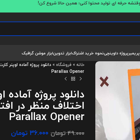
قتشه حرفه ای تولید محتوا کنی؛ همین حالا شروع کن!
پریمیر
پروژه داوینچی
نحوه خرید اشتراک
ابزار تدوین
ابزار موشن گرافیک
خانه
»
فروشگاه
»
Parallax Opener
دانلود پروژه آماده 
Parallax Opener
۳۶.۰۰۰
تومان
۴۹.۰۰۰
تومان