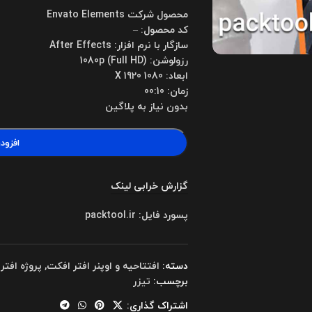
محصول شرکت Envato Elements
کد محصول: –
سازگار با نرم افزار: After Effects
رزولوشن: 1080p (Full HD)
ابعاد: 1080 X 1920
زمان: 00:10
بدون نیاز به پلاگین
افزود
گزارش خرابی لینک
پسورد فایل: packtool.ir
دسته:
افتتاحیه و اوپنر افتر افکت
,
پروژه افتر
برچسب:
تیزر
اشتراک گذاری: