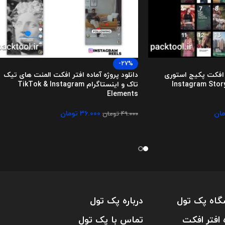
-27%
تر افکت پکیج استوری
دانلود پروژه آماده افتر افکت المنت های تیک
لایدشو اینستاگرام Instagram Story
تاک و اینستاگرام TikTok & Instagram
Elements
مان
۳۶.۰۰۰
تومان
۴۹.۰۰۰
تومان
گاه پک تول
درباره پک تول
 افتر افکت
تماس با پک تول