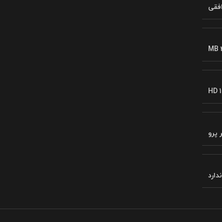
فقی
MB 
HD 1
 پرو
ندارد